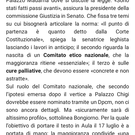
Palazzo Madama dove si discute la legge. «Sono
stati fatti passi avanti», assicura la presidente della
commissione Giustizia in Senato. Che fissa tre temi
su cui bisognerà articolare la norma: «Il punto di
partenza è quanto detto dalla Corte
Costituzionale», spiega la senatrice leghista
lasciando i lavori in anticipo; il secondo riguarda la
nascita di un
Comitato etico nazionale
, che la
maggioranza ritiene «essenziale»; il terzo è sulle
cure palliative
, che devono essere «concrete e non
astratte».
Sul ruolo del Comitato nazionale, che secondo
l’ipotesi emersa dopo il vertice a Palazzo Chigi
dovrebbe essere nominato tramite un Dpcm, non ci
sono ancora dettagli. Ma «sicuramente sarà di
altissimo profilo», sottolinea Bongiorno. Per la quale
l’obiettivo di portare il testo in Aula il 17 luglio è a
portata di mano: la maggioranza condivide «una