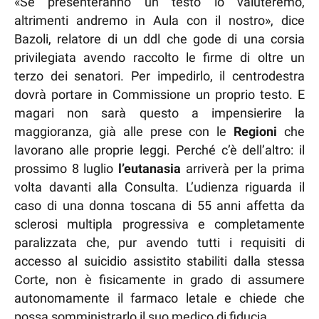
«Se presenteranno un testo lo valuteremo,
altrimenti andremo in Aula con il nostro», dice
Bazoli, relatore di un ddl che gode di una corsia
privilegiata avendo raccolto le firme di oltre un
terzo dei senatori. Per impedirlo, il centrodestra
dovrà portare in Commissione un proprio testo. E
magari non sarà questo a impensierire la
maggioranza, già alle prese con le
Regioni
che
lavorano alle proprie leggi. Perché c’è dell’altro: il
prossimo 8 luglio
l’eutanasia
arriverà per la prima
volta davanti alla Consulta. L’udienza riguarda il
caso di una donna toscana di 55 anni affetta da
sclerosi multipla progressiva e completamente
paralizzata che, pur avendo tutti i requisiti di
accesso al suicidio assistito stabiliti dalla stessa
Corte, non è fisicamente in grado di assumere
autonomamente il farmaco letale e chiede che
possa somministrarlo il suo medico di fiducia.