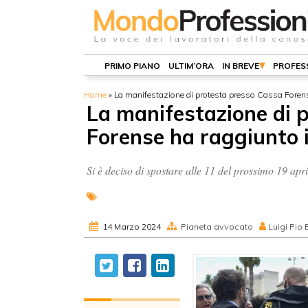
PRIMO PIANO
ULTIM’ORA
IN BREVE
PROFES
Home
»
La manifestazione di protesta presso Cassa Forens
La manifestazione di 
Forense ha raggiunto 
Si è deciso di spostare alle 11 del prossimo 19 apri
14 Marzo 2024
Pianeta avvocato
Luigi Pio B