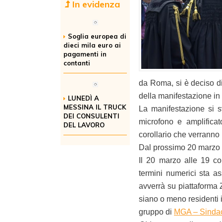
In evidenza
Soglia europea di
dieci mila euro ai
pagamenti in
contanti
da Roma, si è deciso di 
della manifestazione in
LUNEDÌ A
MESSINA IL TRUCK
La manifestazione si s
DEI CONSULENTI
microfono e amplificat
DEL LAVORO
corollario che verranno 
Dal prossimo 20 marzo a
Il 20 marzo alle 19 c
termini numerici sta a
avverrà su piattaforma 
siano o meno residenti i
gruppo di
MGA – Sindac