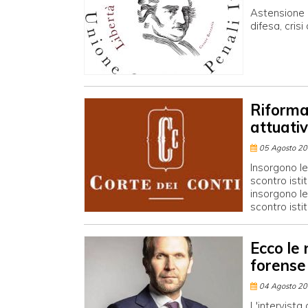
Astensione d
difesa, crisi
Riforma 
attuativ
05 Agosto 2
Insorgono le
scontro isti
insorgono le
scontro isti
Ecco le 
forense
04 Agosto 2
L'intervista