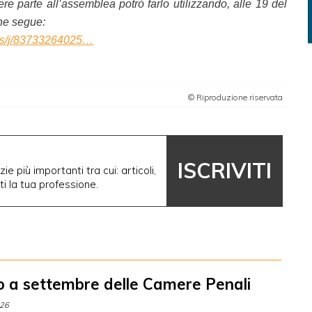
e parte all’assemblea potrò farlo utilizzando, alle 19 del
che segue:
us/j/83733264025…
© Riproduzione riservata
ISCRIVITI
ie più importanti tra cui: articoli,
nti la tua professione.
o a settembre delle Camere Penali
026