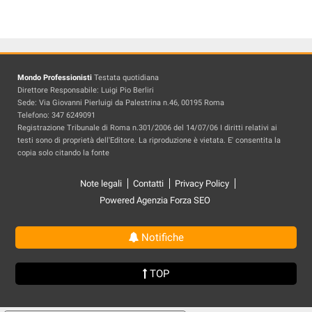
Mondo Professionisti
Testata quotidiana
Direttore Responsabile: Luigi Pio Berliri
Sede: Via Giovanni Pierluigi da Palestrina n.46, 00195 Roma
Telefono: 347 6249091
Registrazione Tribunale di Roma n.301/2006 del 14/07/06 I diritti relativi ai
testi sono di proprietà dell'Editore. La riproduzione è vietata. E' consentita la
copia solo citando la fonte
Note legali
Contatti
Privacy Policy
Powered Agenzia Forza SEO
Notifiche
TOP