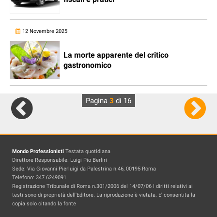
12 Novembre 2025
La morte apparente del critico
gastronomico
Pagina
3
di 16
Mondo Professionisti
Testata quotidiana
Direttore Responsabile: Luigi Pio Berliri
Sede: Via Giovanni Pierluigi da Palestrina n.46, 00195 Roma
Telefono: 347 6249091
Registrazione Tribunale di Roma n.301/2006 del 14/07/06 I diritti relativi ai
testi sono di proprietà dell'Editore. La riproduzione è vietata. E' consentita la
copia solo citando la fonte