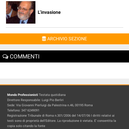
L’invasione
ARCHIVIO SEZIONE
COMMENTI
Mondo Professionisti
Testata quotidiana
Direttore Responsabile: Luigi Pio Berliri
Sede: Via Giovanni Pierluigi da Palestrina n.46, 00195 Roma
Telefono: 347 6249091
Registrazione Tribunale di Roma n.301/2006 del 14/07/06 I diritti relativi ai
testi sono di proprietà dell'Editore. La riproduzione è vietata. E' consentita la
copia solo citando la fonte