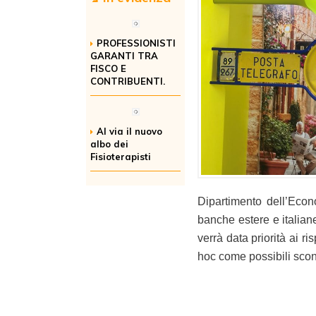
PROFESSIONISTI
GARANTI TRA
FISCO E
CONTRIBUENTI.
Al via il nuovo
albo dei
Fisioterapisti
Dipartimento dell’Econ
banche estere e italian
verrà data priorità ai r
hoc come possibili scont