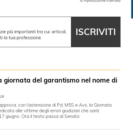
© Riproduzione riservata
ISCRIVITI
ie più importanti tra cui: articoli,
nti la tua professione.
a giornata del garantismo nel nome di
026
pprova, con l’astensione di Pd, M5S e Avs, la Giornata
dicata alle vittime degli errori giudiziari che sarà
 17 giugno. Ora il testo passa al Senato