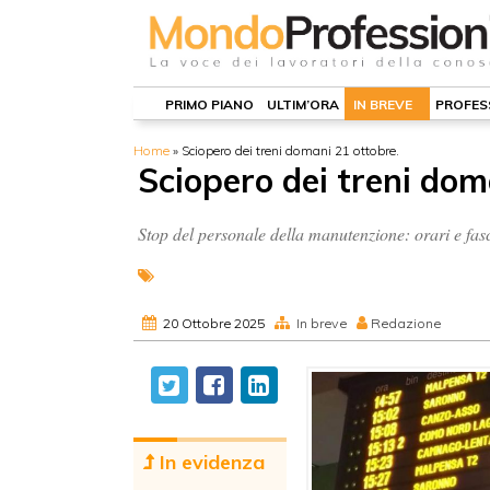
PRIMO PIANO
ULTIM’ORA
IN BREVE
PROFES
Home
»
Sciopero dei treni domani 21 ottobre.
Sciopero dei treni dom
Stop del personale della manutenzione: orari e fas
20 Ottobre 2025
In breve
Redazione
In evidenza