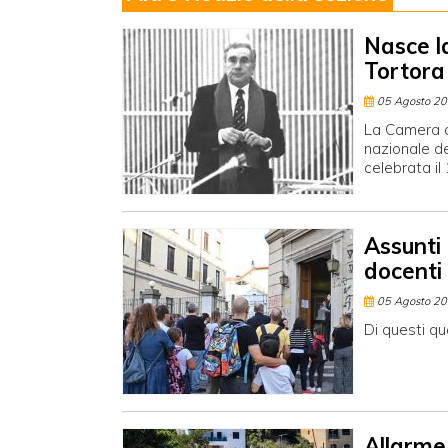
Nasce l
Tortora
05 Agosto 2
La Camera a
nazionale de
celebrata il
Assunti
docenti
05 Agosto 2
Di questi qu
Allarme