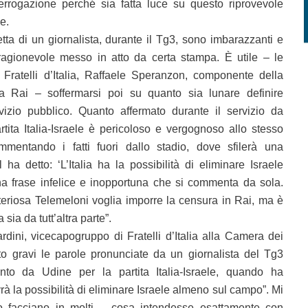
rrogazione perché sia fatta luce su questo riprovevole
e.
etta di un giornalista, durante il Tg3, sono imbarazzanti e
ragionevole messo in atto da certa stampa. È utile – le
 Fratelli d’Italia, Raffaele Speranzon, componente della
 Rai – soffermarsi poi su quanto sia lunare definire
izio pubblico. Quanto affermato durante il servizio da
rtita Italia-Israele è pericoloso e vergognoso allo stesso
mmentando i fatti fuori dallo stadio, dove sfilerà una
ha detto: ‘L’Italia ha la possibilità di eliminare Israele
 frase infelice e inopportuna che si commenta da sola.
riosa Telemeloni voglia imporre la censura in Rai, ma è
sia da tutt’altra parte”.
dini, vicecapogruppo di Fratelli d’Italia alla Camera dei
to gravi le parole pronunciate da un giornalista del Tg3
to da Udine per la partita Italia-Israele, quando ha
avrà la possibilità di eliminare Israele almeno sul campo”. Mi
 facciano in molti – cosa intendesse esattamente con