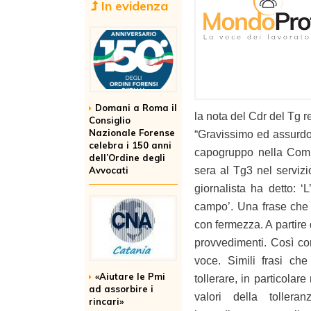
In evidenza
Domani a Roma il
la nota del Cdr del Tg r
Consiglio
Nazionale Forense
“Gravissimo ed assurdo –
celebra i 150 anni
capogruppo nella Comm
dell’Ordine degli
Avvocati
sera al Tg3 nel servizio 
giornalista ha detto: ‘L
campo’. Una frase che f
con fermezza. A partire
provvedimenti. Così com
voce. Simili frasi ch
«Aiutare le Pmi
tollerare, in particolar
ad assorbire i
valori della tollera
rincari»