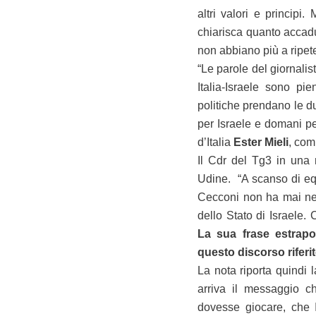
altri valori e princip
chiarisca quanto accadu
non abbiano più a ripete
“Le parole del giornalis
Italia-Israele sono pi
politiche prendano le d
per Israele e domani per
d’Italia
Ester Mieli
, com
Il Cdr del Tg3 in una 
Udine. “A scanso di equ
Cecconi non ha mai ne
dello Stato di Israele. 
La sua frase estrapol
questo discorso riferi
La nota riporta quindi l
arriva il messaggio c
dovesse giocare, che I