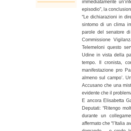
immediatamente un’inte
episodio”, la conclusion
“Le dichiarazioni in dir
sintomo di un clima ir
parole del senatore di
Commissione Vigilanza
Telemeloni questo serv
Udine in vista della pa
tempo. Il cronista, co
manifestazione pro Pal 
almeno sul campo’. Una
Accusano che una miste
evidente che il problema 
E ancora Elisabetta Gar
Deputati: “Ritengo mol
durante un collegamen
affermato che “l’Italia 
domando – e credo lo