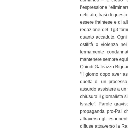
l’espressione “elimina
delicato, frasi di quest
essere fraintese e di al
redazione del Tg3 forn
quanto accaduto. Ogni 
ostilità o violenza ne
fermamente condannato
mantenere sempre equili
Quindi Galeazzo Bignami
“Il giorno dopo aver as
quella di un processo
assurdo assistere a un s
chiusura il giornalista 
Israele”. Parole grav
propaganda pro-Pal ch
attraverso gli esponent
diffuse attraverso la Ra