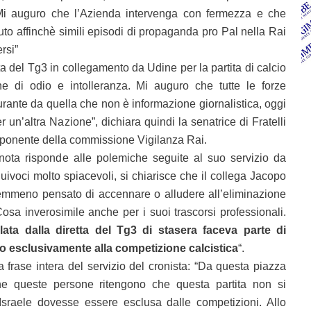
i. Mi auguro che l’Azienda intervenga con fermezza e che
to affinchè simili episodi di propaganda pro Pal nella Rai
rsi”
ta del Tg3 in collegamento da Udine per la partita di calcio
ene di odio e intolleranza. Mi auguro che tutte le forze
urante da quella che non è informazione giornalistica, oggi
 un’altra Nazione”, dichiara quindi la senatrice di Fratelli
ponente della commissione Vigilanza Rai.
nota risponde alle polemiche seguite al suo servizio da
ivoci molto spiacevoli, si chiarisce che il collega Jacopo
mmeno pensato di accennare o alludere all’eliminazione
Cosa inverosimile anche per i suoi trascorsi professionali.
ata dalla diretta del Tg3 di stasera faceva parte di
to esclusivamente alla competizione calcistica
“.
a frase intera del servizio del cronista: “Da questa piazza
he queste persone ritengono che questa partita non si
sraele dovesse essere esclusa dalle competizioni. Allo