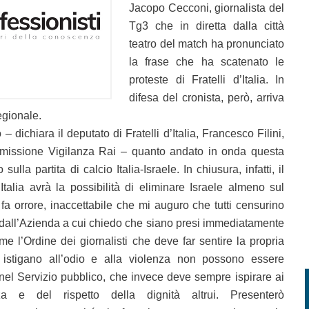
Jacopo Cecconi, giornalista del
Tg3 che in diretta dalla città
teatro del match ha pronunciato
la frase che ha scatenato le
proteste di Fratelli d’Italia. In
difesa del cronista, però, arriva
egionale.
 dichiara il deputato di Fratelli d’Italia, Francesco Filini,
issione Vigilanza Rai – quanto andato in onda questa
sulla partita di calcio Italia-Israele. In chiusura, infatti, il
’Italia avrà la possibilità di eliminare Israele almeno sul
a orrore, inaccettabile che mi auguro che tutti censurino
 dall’Azienda a cui chiedo che siano presi immediatamente
e l’Ordine dei giornalisti che deve far sentire la propria
e istigano all’odio e alla violenza non possono essere
e nel Servizio pubblico, che invece deve sempre ispirare ai
nza e del rispetto della dignità altrui. Presenterò