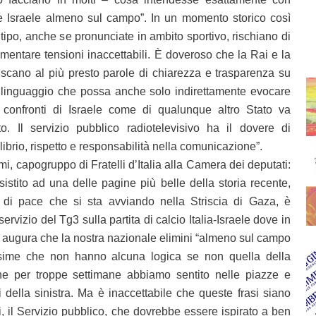
re Israele almeno sul campo”. In un momento storico così
o tipo, anche se pronunciate in ambito sportivo, rischiano di
imentare tensioni inaccettabili. È doveroso che la Rai e la
iscano al più presto parole di chiarezza e trasparenza su
linguaggio che possa anche solo indirettamente evocare
i confronti di Israele come di qualunque altro Stato va
. Il servizio pubblico radiotelevisivo ha il dovere di
brio, rispetto e responsabilità nella comunicazione”.
, capogruppo di Fratelli d’Italia alla Camera dei deputati:
sistito ad una delle pagine più belle della storia recente,
 di pace che si sta avviando nella Striscia di Gaza, è
ervizio del Tg3 sulla partita di calcio Italia-Israele dove in
si augura che la nostra nazionale elimini “almeno sul campo
issime che non hanno alcuna logica se non quella della
e per troppe settimane abbiamo sentito nelle piazze e
i della sinistra. Ma è inaccettabile che queste frasi siano
i, il Servizio pubblico, che dovrebbe essere ispirato a ben