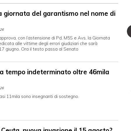
a giornata del garantismo nel nome di
026
pprova, con l’astensione di Pd, M5S e Avs, la Giornata
dicata alle vittime degli errori giudiziari che sarà
 17 giugno. Ora il testo passa al Senato
 a tempo indeterminato oltre 46mila
026
asi 11mila sono insegnanti di sostegno.
 Ceuta, nuova invasione il 15 agosto?