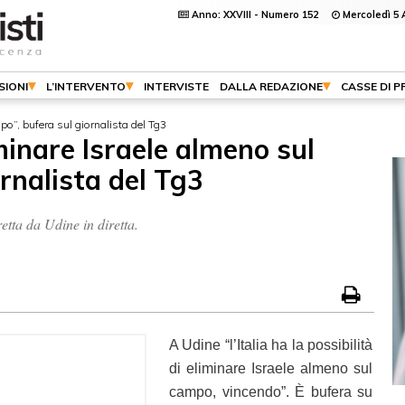
Anno: XXVIII - Numero 152
Mercoledì 5 
SIONI
L’INTERVENTO
INTERVISTE
DALLA REDAZIONE
CASSE DI 
po”, bufera sul giornalista del Tg3
minare Israele almeno sul
rnalista del Tg3
etta da Udine in diretta.
A Udine “l’Italia ha la possibilità
di eliminare Israele almeno sul
campo, vincendo”. È bufera su