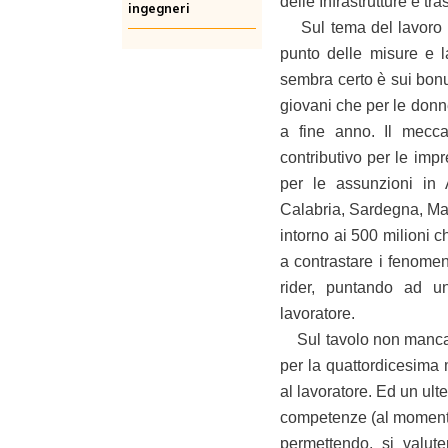
delle Infrastrutture e tr
ingegneri
Sul tema del lavoro e 
punto delle misure e la
sembra certo è sui bonu
giovani che per le donne
a fine anno. Il mecca
contributivo per le imp
per le assunzioni in A
Calabria, Sardegna, Mar
intorno ai 500 milioni 
a contrastare i fenomeni
rider, puntando ad un
lavoratore.
Sul tavolo non mancano
per la quattordicesima 
al lavoratore. Ed un ult
competenze (al momento
permettendo, si valute