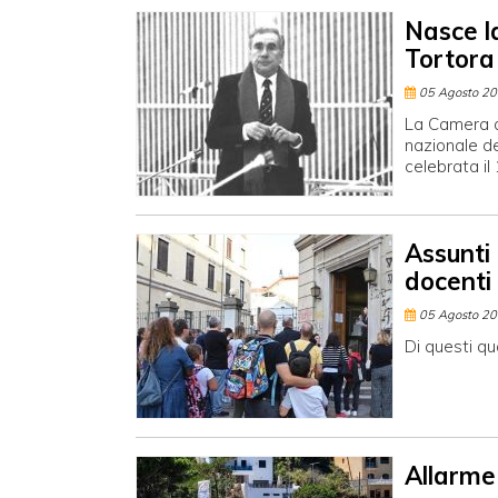
Nasce l
Tortora
05 Agosto 2
La Camera a
nazionale de
celebrata il
Assunti
docenti
05 Agosto 2
Di questi qu
Allarme