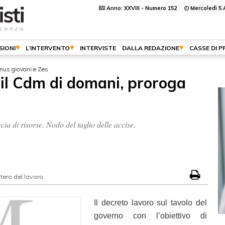
Anno: XXVIII - Numero 152
Mercoledì 5 
SIONI
L’INTERVENTO
INTERVISTE
DALLA REDAZIONE
CASSE DI 
onus giovani e Zes
o il Cdm di domani, proroga
a di risorse. Nodo del taglio delle accise.
tero del lavoro
Il decreto lavoro sul tavolo del
governo con l’obiettivo di