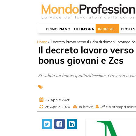
PRIMO PIANO
ULTIM’ORA
IN BREVE
PROFES
Home
»
Il decreto lavoro verso il Cdm di domani, proroga b
Il decreto lavoro vers
bonus giovani e Zes
Si valuta un bonus quattordicesime. Governo a cacci
27 Aprile 2026
26 Aprile 2026
In breve
Ufficio stampa minis