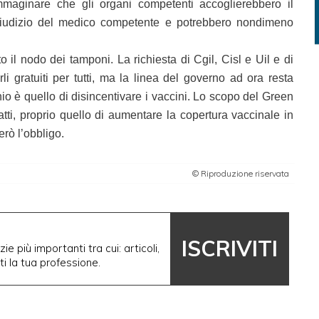
mmaginare che gli organi competenti accoglierebbero il
 giudizio del medico competente e potrebbero nondimeno
 il nodo dei tamponi. La richiesta di Cgil, Cisl e Uil e di
rli gratuiti per tutti, ma la linea del governo ad ora resta
chio è quello di disincentivare i vaccini. Lo scopo del Green
atti, proprio quello di aumentare la copertura vaccinale in
rò l’obbligo.
© Riproduzione riservata
ISCRIVITI
ie più importanti tra cui: articoli,
nti la tua professione.