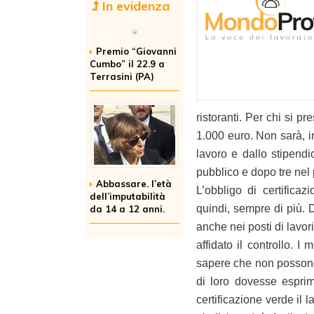
In evidenza
Premio “Giovanni
Cumbo” il 22.9 a
Terrasini (PA)
ristoranti. Per chi si p
1.000 euro. Non sarà, i
lavoro e dallo stipendi
pubblico e dopo tre nel 
Abbassare. l’età
L’obbligo di certificaz
dell’imputabilità
quindi, sempre di più. D
da 14 a 12 anni.
anche nei posti di lavor
affidato il controllo. I
sapere che non possono 
di loro dovesse esprim
certificazione verde il 