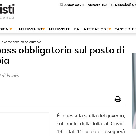
Anno: XXVIII - Numero 152
Mercoledì 5 
SIONI
L’INTERVENTO
INTERVISTE
DALLA REDAZIONE
CASSE DI 
i lavoro: ecco cosa cambia
pass obbligatorio sul posto di
bia
i di lavoro
È questa la scelta del governo,
sul fronte della lotta al Covid-
19. Dal 15 ottobre bisognerà