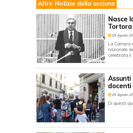
Altre Notizie della sezione
Nasce l
Tortora
05 Agosto 2
La Camera a
nazionale de
celebrata il
Assunti
docenti
05 Agosto 2
Di questi qu