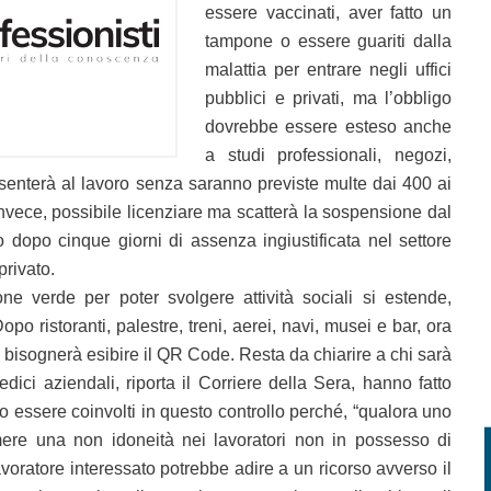
essere vaccinati, aver fatto un
tampone o essere guariti dalla
malattia per entrare negli uffici
pubblici e privati, ma l’obbligo
dovrebbe essere esteso anche
a studi professionali, negozi,
resenterà al lavoro senza saranno previste multe dai 400 ai
nvece, possibile licenziare ma scatterà la sospensione dal
o dopo cinque giorni di assenza ingiustificata nel settore
privato.
ione verde per poter svolgere attività sociali si estende,
opo ristoranti, palestre, treni, aerei, navi, musei e bar, ora
i bisognerà esibire il QR Code. Resta da chiarire a chi sarà
 medici aziendali, riporta il Corriere della Sera, hanno fatto
essere coinvolti in questo controllo perché, “qualora uno
ere una non idoneità nei lavoratori non in possesso di
lavoratore interessato potrebbe adire a un ricorso avverso il