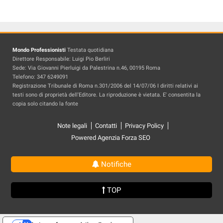
Mondo Professionisti
Testata quotidiana
Direttore Responsabile: Luigi Pio Berliri
Sede: Via Giovanni Pierluigi da Palestrina n.46, 00195 Roma
Telefono: 347 6249091
Registrazione Tribunale di Roma n.301/2006 del 14/07/06 I diritti relativi ai
testi sono di proprietà dell'Editore. La riproduzione è vietata. E' consentita la
copia solo citando la fonte
Note legali
Contatti
Privacy Policy
Powered Agenzia Forza SEO
Notifiche
TOP