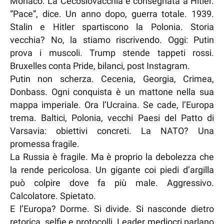
Monaco. La Cecoslovacchia è consegnata a Hitler.
“Pace”, dice. Un anno dopo, guerra totale. 1939.
Stalin e Hitler spartiscono la Polonia. Storia
vecchia? No, la stiamo riscrivendo. Oggi: Putin
prova i muscoli. Trump stende tappeti rossi.
Bruxelles conta Pride, bilanci, post Instagram.
Putin non scherza. Cecenia, Georgia, Crimea,
Donbass. Ogni conquista è un mattone nella sua
mappa imperiale. Ora l’Ucraina. Se cade, l’Europa
trema. Baltici, Polonia, vecchi Paesi del Patto di
Varsavia: obiettivi concreti. La NATO? Una
promessa fragile.
La Russia è fragile. Ma è proprio la debolezza che
la rende pericolosa. Un gigante coi piedi d’argilla
può colpire dove fa più male. Aggressivo.
Calcolatore. Spietato.
E l’Europa? Dorme. Si divide. Si nasconde dietro
retorica, selfie e protocolli. Leader mediocri parlano