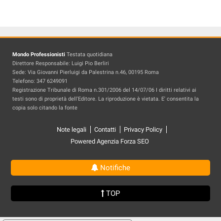
Mondo Professionisti
Testata quotidiana
Direttore Responsabile: Luigi Pio Berliri
Sede: Via Giovanni Pierluigi da Palestrina n.46, 00195 Roma
Telefono: 347 6249091
Registrazione Tribunale di Roma n.301/2006 del 14/07/06 I diritti relativi ai
testi sono di proprietà dell'Editore. La riproduzione è vietata. E' consentita la
copia solo citando la fonte
Note legali
Contatti
Privacy Policy
Powered Agenzia Forza SEO
Notifiche
TOP