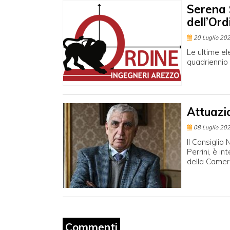
Serena 
dell’Ord
20 Luglio 20
Le ultime ele
quadriennio
Attuazio
08 Luglio 20
Il Consiglio
Perrini, è i
della Camer
Commenti