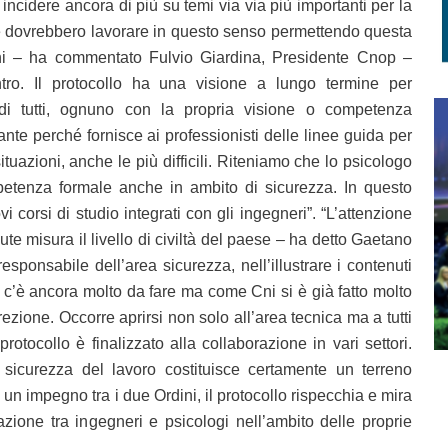
à incidere ancora di più su temi via via più importanti per la
e dovrebbero lavorare in questo senso permettendo questa
oni – ha commentato Fulvio Giardina, Presidente Cnop –
ro. Il protocollo ha una visione a lungo termine per
i di tutti, ognuno con la propria visione o competenza
nte perché fornisce ai professionisti delle linee guida per
ituazioni, anche le più difficili. Riteniamo che lo psicologo
tenza formale anche in ambito di sicurezza. In questo
 corsi di studio integrati con gli ingegneri”. “L’attenzione
lute misura il livello di civiltà del paese – ha detto Gaetano
sponsabile dell’area sicurezza, nell’illustrare i contenuti
lia c’è ancora molto da fare ma come Cni si è già fatto molto
ezione. Occorre aprirsi non solo all’area tecnica ma a tutti
l protocollo è finalizzato alla collaborazione in vari settori.
 sicurezza del lavoro costituisce certamente un terreno
 un impegno tra i due Ordini, il protocollo rispecchia e mira
azione tra ingegneri e psicologi nell’ambito delle proprie