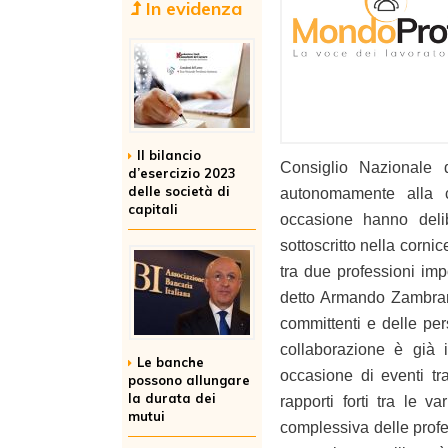
In evidenza
Il bilancio
Consiglio Nazionale 
d’esercizio 2023
delle società di
autonomamente alla c
capitali
occasione hanno delib
sottoscritto nella corni
tra due professioni imp
detto Armando Zambrano
committenti e delle per
collaborazione è già 
Le banche
occasione di eventi tra
possono allungare
la durata dei
rapporti forti tra le 
mutui
complessiva delle profe