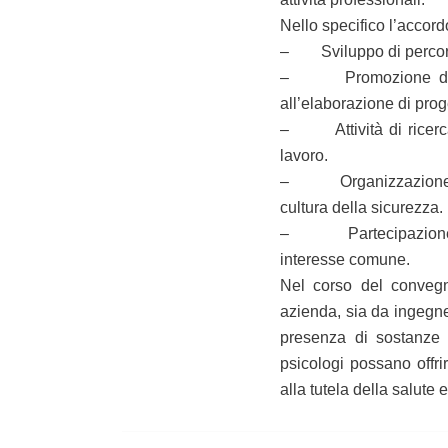
Nello specifico l’accordo 
– Sviluppo di percors
– Promozione di tavol
all’elaborazione di prog
– Attività di ricerca 
lavoro.
– Organizzazione di c
cultura della sicurezza.
– Partecipazione a ri
interesse comune.
Nel corso del convegno 
azienda, sia da ingegner
presenza di sostanze
psicologi possano offr
alla tutela della salute 