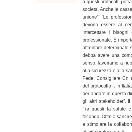
a questi protocolli potr
società. Anche le cass
unione”. “Le professi
devono essere al cent
intercettare i bisogn
professionale. È importa
affrontare determinate s
debba avere una compe
senso, lavoriamo a nuovi
alla sicurezza e alla sa
Fede, Consigliere Cni re
del protocollo -. In Ita
per andare in questa dir
gli altri stakeholder”. I
Tra questi la salute e
fecondo. Oltre a sancire
a stimolare la collabor
attività professionali.