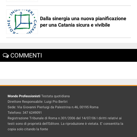
Dalla sinergia una nuova pianificazione
per una Catania sicura e vivibile
COMMENTI
Mondo Professionisti
Testata quotidiana
Direttore Responsabile: Luigi Pio Berliri
Sede: Via Giovanni Pierluigi da Palestrina n.46, 00195 Roma
Telefono: 347 6249091
Registrazione Tribunale di Roma n.301/2006 del 14/07/06 I diritti relativi ai
testi sono di proprietà dell'Editore. La riproduzione è vietata. E' consentita la
copia solo citando la fonte