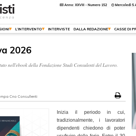
Anno: XXVIII - Numero 152
Mercoledì 5 
SIONI
L’INTERVENTO
INTERVISTE
DALLA REDAZIONE
CASSE DI P
iva 2026
stituto nell'ebook della Fondazione Studi Consulenti del Lavoro.
tampa Cno Consullenti
Inizia il periodo in cui,
tradizionalmente, i lavoratori
dipendenti chiedono di poter
usufruire delle ferie. Entro il 30