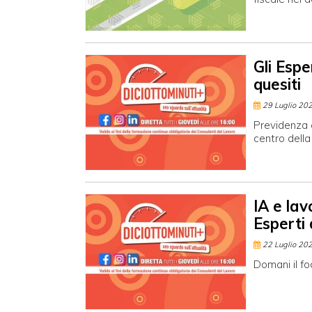
Gli Espe
quesiti
29 Luglio 20
Previdenza c
centro della
IA e lav
Esperti 
22 Luglio 20
Domani il fo