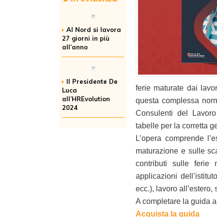
Al Nord si lavora
27 giorni in più
all’anno
Il Presidente De
ferie maturate dai lav
Luca
all’HREvolution
questa complessa norma
2024
Consulenti del Lavoro
tabelle per la corretta ge
L’opera comprende l’es
maturazione e sulle sca
contributi sulle ferie
applicazioni dell’istitu
ecc.), lavoro all’estero,
A completare la guida al
Acquista la guida