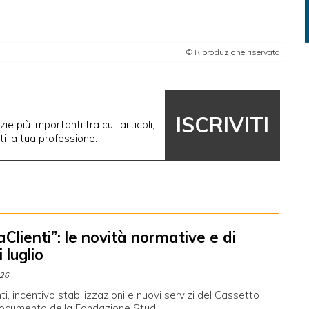
© Riproduzione riservata
ISCRIVITI
ie più importanti tra cui: articoli,
nti la tua professione.
Clienti”: le novità normative e di
 luglio
026
i, incentivo stabilizzazioni e nuovi servizi del Cassetto
 documento della Fondazione Studi.